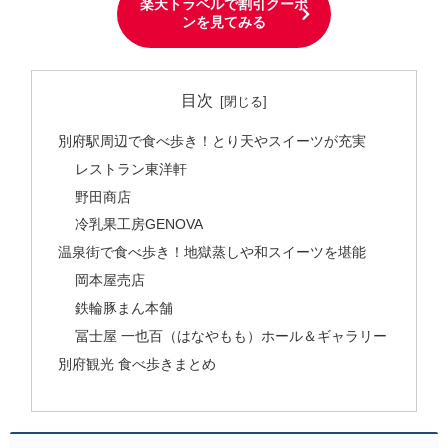
楽天トラベルで割引クーポ
ンを見てみる
目次
別府駅周辺で食べ歩き！とり天やスイーツが充実
レストラン東洋軒
野田商店
冷乳果工房GENOVA
温泉街で食べ歩き！地獄蒸しや和スイーツを堪能
岡本屋売店
鉄輪豚まん本舗
冨士屋 一也百（はなやもも）ホール＆ギャラリー
別府観光 食べ歩きまとめ