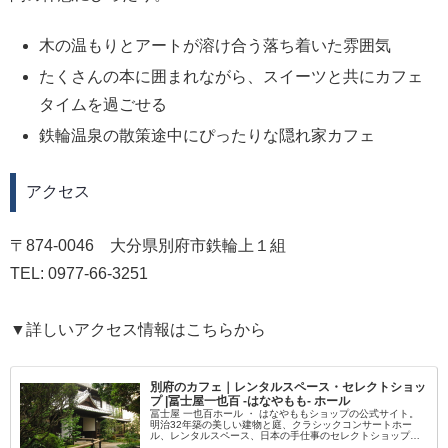
木の温もりとアートが溶け合う落ち着いた雰囲気
たくさんの本に囲まれながら、スイーツと共にカフェ
タイムを過ごせる
鉄輪温泉の散策途中にぴったりな隠れ家カフェ
アクセス
〒874-0046 大分県別府市鉄輪上１組
TEL: 0977-66-3251
▼詳しいアクセス情報はこちらから
別府のカフェ｜レンタルスペース・セレクトショッ
プ |冨士屋一也百 -はなやもも- ホール
冨士屋 一也百ホール ・ はなやももショップの公式サイト。
明治32年築の美しい建物と庭、クラシックコンサートホー
ル、レンタルスペース、日本の手仕事のセレクトショップ、
バロックが流れるカフェなど、別府・鉄輪温泉の路地奥に佇