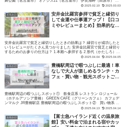
舞公園（名古屋市） オアシス21（名古屋市） 伊良湖岬（田原市） ぼ
ーっとできる場所【愛知版】リフレッシュできる場所 久屋大通庭園フ
2025.02.10
2025.03.03
ラリエ（名古屋市） ラグーナテンボス（蒲郡市） 茶臼山高原（豊根
安井金比羅宮参拝で貧乏と縁切り
村） ぼーっとできる場所【愛知版】心が癒される場所 うさぎのワンダ
お出かけ
ーランド（名古屋市） のんほいパーク（豊橋総合動植物公園） わんわ
して金運や仕事運アップ！【口コ
ん動物園（岡崎市） ぼーっとできる場所【愛知版】のんびりできる場
ミやレビューまとめ】効果的なお
所 ノリタケの森（名古屋市） 蔦の渕（東栄町） 道の駅「どんぐりの里
参りの仕方とは？
いなぶ」（豊田市） ぼーっとできる場所【愛知版】1 人でぼーっとで
きる場所 熱田神宮（名古屋市） 徳川園（名古屋市） 三谷温泉（蒲郡
市）
安井金比羅宮で貧乏と縁切りしたときの効果は？ 縁切りが成功したと
いうレビューがたくさん見つかりました 安井金比羅宮で貧乏と縁切り
するためのお参りの仕方は？ 1.本殿へ参拝する 2.形代（かたしろ）へ
記入 3.縁切り縁結び碑をくぐる 4.形代を貼り付ける
2025.04.04
2025.04.05
豊橋駅周辺で暇つぶしに最適！車
お出かけ
なしで大人が楽しめるランチ・カ
フェ・買い物・観光スポット​ご紹
介
豊橋駅周辺の暇つぶしスポット① 飲食店系 レストラン ロジェール
（ホテルアソシア豊橋） GREEN CAFE（グリーンカフェ） カフェデ
ンマルク JR豊橋駅店 豊橋駅周辺の暇つぶしスポット② 買い物系 コ
コラフロント カルミア 豊橋駅周辺の暇つぶしスポット③ 観光系 吉田
2025.04.13
2025.04.14
城跡（豊橋公園内） 豊橋市美術博物館 豊橋駅周辺の暇つぶしスポット
【富士急ハイランド近くの温泉旅
④ 遊べるところ インターネットカフェ 亜熱帯 豊橋駅前店
お出かけ
館】安い料金で泊まれる宿やカッ