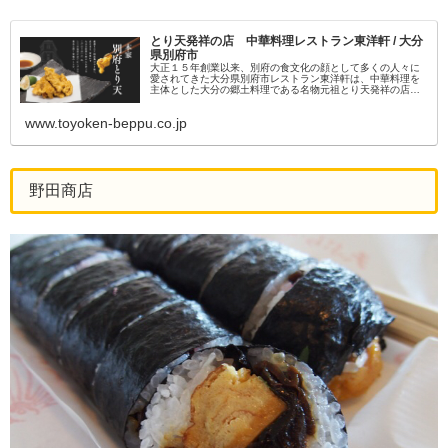
とり天発祥の店 中華料理レストラン東洋軒 / 大分
県別府市
大正１５年創業以来、別府の食文化の顔として多くの人々に
愛されてきた大分県別府市レストラン東洋軒は、中華料理を
主体とした大分の郷土料理である名物元祖とり天発祥の店で
す。現在は別府とり天の名で全国に広まってます。
www.toyoken-beppu.co.jp
野田商店