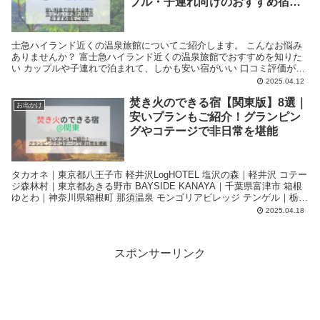
プル・子連れ向けのおすすめ宿を
ご紹介
士急ハイランド近くの温泉旅館についてご紹介します。 こんなお悩み
ありませんか？ 富士急ハイランド近くの温泉旅館でおすすめを知りた
い カップルや子連れで泊まれて、しかも安い宿がいい 口コミ評価が高
い温泉宿を比較したい そこで、富士急ハイランド近くの温泉旅館につ
2025.04.12
いて調べました。
焚き火のできる宿【関東版】8選｜
お出かけ
安いプランもご紹介！グランピン
グやコテージで非日常を堪能
タカオネ｜東京都八王子市 軽井沢LogHOTEL 塩沢の森｜軽井沢 コテー
ジ森林村｜東京都あきる野市 BAYSIDE KANAYA｜千葉県富津市 箱根
ゆとわ｜神奈川県箱根町 那須温泉 モンゴリアビレッジ テンゲル｜栃木
県那須町 星と焚火のプレミアムヴィラ・グランピング・ログキャビン
2025.04.18
｜山梨県北杜市
スポンサーリンク