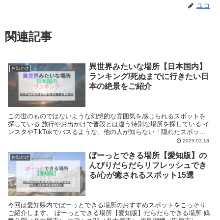
ユコ
関連記事
異世界みたいな場所【日本国内】
お出かけ
ランキング/死ぬまでに行きたい日
本の絶景をご紹介
この世のものではないような幻想的な雰囲気を感じられるスポットを
探している 旅行やお出かけで普段とは違う特別な場所を探している イ
ンスタやTikTokでバスるような、他の人が知らない「隠れたスポッ
ト」を探している 日常のストレスから解放されるために現実離れした
2025.03.18
景色を見たい アニメやゲームで見た異世界のような景色を実際に見た
ぼーっとできる場所【愛知版】の
い 「ジブリの世界」「RPGの町」など、ファンタジー要素の強い風景
お出かけ
を求めている
んびりだらだらリフレッシュでき
る/心が癒されるスポット15選
今回は愛知県内でぼーっとできる場所のおすすめスポットをこっそり
ご紹介します。 ぼーっとできる場所【愛知版】だらだらできる場所 鶴