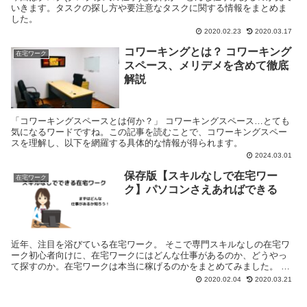
いきます。タスクの探し方や要注意なタスクに関する情報をまとめま
した。
2020.02.23
2020.03.17
コワーキングとは？ コワーキング
在宅ワーク
スペース、メリデメを含めて徹底
解説
「コワーキングスペースとは何か？」 コワーキングスペース…とても
気になるワードですね。この記事を読むことで、コワーキングスペー
スを理解し、以下を網羅する具体的な情報が得られます。
2024.03.01
保存版【スキルなしで在宅ワー
在宅ワーク
ク】パソコンさえあればできる
近年、注目を浴びている在宅ワーク。 そこで専門スキルなしの在宅ワ
ーク初心者向けに、在宅ワークにはどんな仕事があるのか、どうやっ
て探すのか。在宅ワークは本当に稼げるのかをまとめてみました。 き
なこ 在宅ワークって内職のこと？ ユコ そうだね。...
2020.02.04
2020.03.21