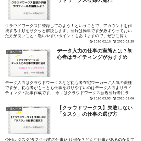
ウドワークス登録の流れ
クラウドワークスに登録してみよう！ということで、アカウントを作
成する手順をサクッと解説します。登録は簡単ですが必ずやっておい
た方が良いこと・迷いやすいポイントもありますので、ぜひご覧くだ
さい。
2020.02.16
2020.02.28
データ入力の仕事の実態とは？初
在宅ワーク
心者はライティングがおすすめ
データ入力はクラウドワークスなど初心者在宅ワーカーに人気の職種
ですが、初心者がもっとも仕事を取りやすいのはデータ入力よりライ
ティング・記事作成です。 今回はクラウドワークス新規登録者にライ
ティングがおすすめな理由と、それでもデータ入力の仕事...
2020.03.03
2020.03.06
【クラウドワークス】失敗しない
在宅ワーク
「タスク」の仕事の選び方
今回はタスク(タスク形式の仕事)とは何か？どんな仕事があるのか見て