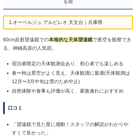
る宿
1.オーベルジュ アルビレオ 天文台｜兵庫県
60cm反射望遠鏡での
本格的な天体望遠鏡
で夜空を観察でき
る、神鍋高原の人気宿。
宿泊者限定の天体観測会あり、初心者でも楽しめる
春〜秋は星空がよく見え、天体観測に最適(天体観測は
12月〜3月中旬は雪のため中止)
自然体験や食事も評価が高く、家族連れにおすすめ
口コミ
「望遠鏡で見た星に感動！スタッフの解説がわかりや
すくて良かった」