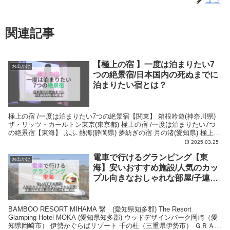
ユコ
関連記事
【極上の宿 】一度は泊まりたい7
お出かけ
つの絶景宿/日本国内の死ぬまでに
泊まりたい宿とは？
極上の宿 /一度は泊まりたい7つの絶景宿【関東】 箱根吟遊(神奈川県)
ザ・リッツ・カールトン東京(東京都) 極上の宿 /一度は泊まりたい7つ
の絶景宿【東海】 ふふ 熱海(静岡県) 夢紡ぎの宿 月の渚(愛知県) 極上の
宿 /一度は泊まりたい7つの絶景宿【関西】 グランシャリオ北斗七星１
2025.03.25
３５°(淡路島) あきば何求庵(和歌山県) 極上の宿 /一度は泊まりたい7つ
電車で行けるグランピング【東
の絶景宿【九州】 天ノ寂(熊本県)
お出かけ
海】安いおすすめ施設/人気のカッ
プル向きなおしゃれな部屋/子連れ
や大人数向きの施設をご紹介
BAMBOO RESORT MIHAMA 繋 (愛知県知多郡) The Resort
Glamping Hotel MOKA (愛知県知多郡) ウッドデザインパーク岡崎（愛
知県岡崎市） 伊勢かぐらばリゾート 千の杜（三重県伊勢市） ＧＲＡＮ