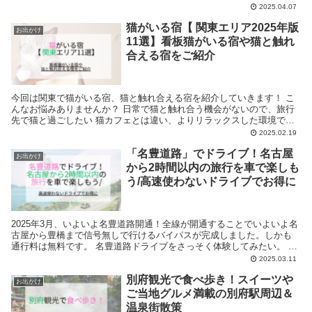
Ｐ ＧＬＡＭＰＩＮＧ ＲＥＳＯＲＴ（グランパ グランピング リ
2025.04.07
ゾート） (三重県志摩市) パールグルメイン竹正(三重県志摩市) ＴＨＥ
猫がいる宿【 関東エリア2025年版
ＧＬＡＭＰＩＮＧ 箱根十国峠（静岡県熱海市） 奏の森リゾート フォレ
お出かけ
ストグランピング（静岡県伊東市） グランピング＆ヴィラ Ｌａ－ｇｏ
11選】看板猫がいる宿や猫と触れ
ｍ（ラゴム）（静岡県賀茂郡） ほしとせせらぎのぐらんぴんぐ（岐阜
合える宿をご紹介
県中津川市）
今回は関東で猫がいる宿、猫と触れ合える宿を紹介していきます！ こ
んなお悩みありませんか？ 日常で猫と触れ合う機会がないので、旅行
先で猫と過ごしたい 猫カフェとは違い、よりリラックスした環境で猫
と触れ合える宿を探している 関東で人懐っこい猫が...
2025.02.19
「名豊道路」でドライブ！名古屋
お出かけ
から2時間以内の旅行を車で楽しも
う/高速使わないドライブでお得に
2025年3月、いよいよ名豊道路開通！全線が開通することでいよいよ名
古屋から豊橋まで信号無しで行けるバイパスが完成しました。しかも
通行料は無料です。 名豊道路ドライブをさっそく体験してみたい。 名
豊道路を使って車で名古屋から2時間以内で行ける旅行先・観光地を知
2025.03.11
りたい 週末や休日に名古屋から気軽に行けるドライブスポットを探し
別府観光で食べ歩き！スイーツや
ている 東名高速道路や下道と比べてどれくらい便利なのか これらのみ
お出かけ
なさんの疑問を解決し、名豊道路を使った車で名古屋から2時間以内の
ご当地グルメ満載の別府駅周辺＆
旅行の目的地を提案します
温泉街散策