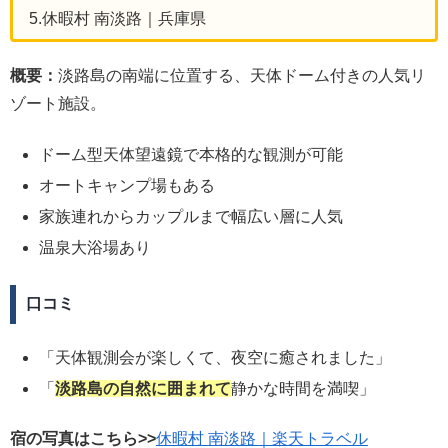
5.休暇村 南淡路｜兵庫県
概要：
淡路島の南端に位置する、天体ドーム付きの人気リ
ゾート施設。
ドーム型天体望遠鏡で本格的な観測が可能
オートキャンプ場もある
家族連れからカップルまで幅広い層に人気
温泉大浴場あり
口コミ
「天体観測会が楽しくて、夜空に癒されました」
「
淡路島の自然に囲まれて
静かな時間を満喫」
宿の写真はこちら>>
休暇村 南淡路｜楽天トラベル