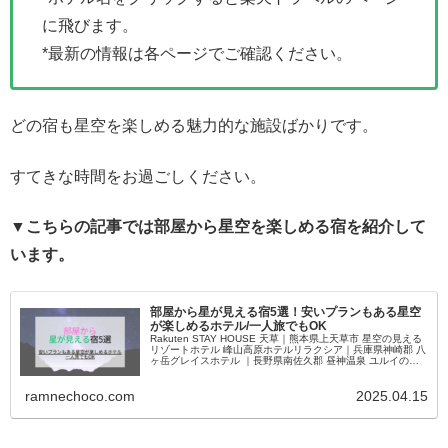
に飛びます。
*最新の情報は各ページでご確認ください。
どの宿も星空を楽しめる魅力的な施設ばかりです。
すてきな時間をお過ごしください。
▼こちらの記事では部屋から星空を楽しめる宿を紹介して
います。
部屋から星が見える宿5選！安いプランもある星空
が楽しめるホテル/一人旅でもOK
Rakuten STAY HOUSE 天草｜熊本県上天草市 星空の見える
リゾートホテル 峰山高原ホテルリラクシア｜兵庫県神崎郡 八
ヶ岳グレイスホテル ｜長野県南佐久郡 昼神温泉 ユルイの宿
恵山｜長野県阿智村 Rakuten STAY 富士 河口湖駅｜山梨県南
都留郡富士河口湖町
ramnechoco.com
2025.04.15