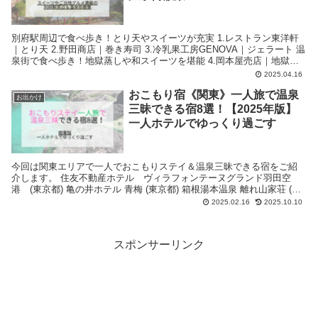
別府駅周辺で食べ歩き！とり天やスイーツが充実 1.レストラン東洋軒
｜とり天 2.野田商店｜巻き寿司 3.冷乳果工房GENOVA｜ジェラート 温
泉街で食べ歩き！地獄蒸しや和スイーツを堪能 4.岡本屋売店｜地獄蒸
しプリン 5.鉄輪豚まん本舗｜豚まん 6.冨士屋 一也百（はなやもも）ホ
2025.04.16
ール＆ギャラリー｜ギャラリーとカフェ
おこもり宿《関東》一人旅で温泉
お出かけ
三昧できる宿8選！【2025年版】
一人ホテルでゆっくり過ごす
今回は関東エリアで一人でおこもりステイ＆温泉三昧できる宿をご紹
介します。 住友不動産ホテル ヴィラフォンテーヌグランド羽田空
港 (東京都) 亀の井ホテル 青梅 (東京都) 箱根湯本温泉 離れ山家荘 (神
奈川県) 二百年の農家屋敷 宮本家 (埼玉県) 草津温泉 源泉・大日の湯 極
2025.02.16
2025.10.10
楽館(群馬県) 美味しい温泉 夢みさき (千葉県) 里山で過ごすひとときを
湯の澤鉱泉 (茨城県) 日光中禅寺湖温泉 ホテル花庵 (栃木県)
スポンサーリンク