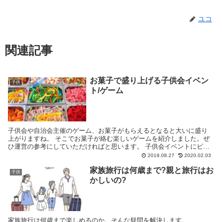
ユコ
関連記事
お菓子で盛り上げる子供会イベン
子供
ト/ゲーム
子供会や自治会主催のゲーム、お菓子がもらえるとなると大いに盛り
上がりますね。 そこでお菓子が絡む楽しいゲームを紹介しました。ぜ
ひ運営の参考にしていただければと思います。 子供会イベントにピッ
タリな楽しいゲームはこちらの記事もどうぞ↓ アレル...
2019.08.27
2020.02.03
家族旅行は何歳まで?親と旅行はお
子供
かしいの?
家族旅行は何歳まで楽しめるのか。そんな疑問を解決します。