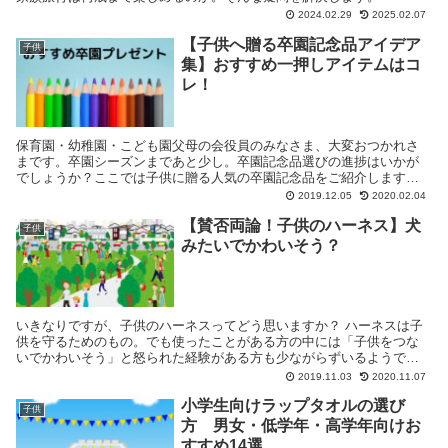
2024.02.29
2025.02.07
【子供へ贈る卒園記念品アイデア
子供
集】おすすめ一押しアイテムはコ
レ！
保育園・幼稚園・こども園父母の会役員のみなさま、大変おつかれさ
まです。卒園シーズンまであと少し。卒園記念品選びの進捗はいかが
でしょうか？ここでは子供に贈る人気の卒園記念品をご紹介します。
定番はもちろん意外性のある一押しアイテムまでそろえまし...
2019.12.05
2020.02.04
【賛否両論！子供のハーネス】犬
子供
みたいでかわいそう？
いきなりですが、子供のハーネスってどう思いますか？ ハーネスは子
供を守るためのもの。でも使ったことがある方の中には「子供をつな
いでかわいそう」と怒られた経験がある方も少ながらずいるようで
す。 (function(b,c,f,g,a,d,e)...
2019.11.03
2020.11.07
小学生向けラップタオルの選び
子供
方 男女・低学年・高学年向けお
すすめ14選