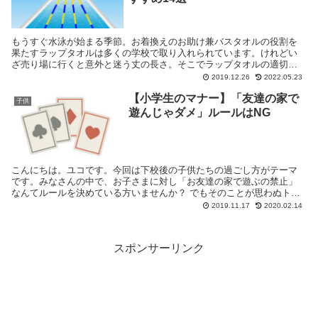
もうすぐ水泳が始まる季節。お着換えのお助け兼バスタオルの役割を
果たすラップタオルは多くの学校で取り入れられています。けれどい
ざ売り場に行くと意外と迷う丈の長さ。そこでラップタオルの適切な
サイズとおすすめ商品をたっぷり紹介します。 ラップタオ...
2019.12.26
2022.05.23
【小学生のマナー】「友達の家で
子供
遊んじゃダメ」ルールはNG
こんにちは。ユコです。今回は下校後の子供たちの過ごし方がテーマ
です。みなさんの中で、お子さまに対し「お友達の家で遊ぶの禁止」
なんてルールを決めている方いませんか？ でもそのことが思わぬトラ
ブルを引き起こすこともあるんです。何がいけないのか、...
2019.11.17
2020.02.14
スポンサーリンク