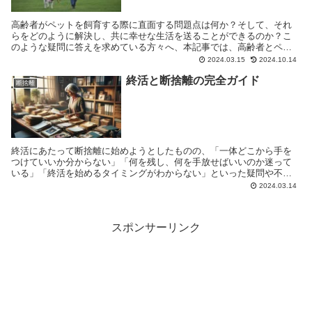
高齢者がペットを飼育する際に直面する問題点は何か？そして、それ
らをどのように解決し、共に幸せな生活を送ることができるのか？こ
のような疑問に答えを求めている方々へ、本記事では、高齢者とペッ
トが共生するための具体的な方法と情報を提供します。
2024.03.15
2024.10.14
終活と断捨離の完全ガイド
断捨離
終活にあたって断捨離に始めようとしたものの、「一体どこから手を
つけていいか分からない」「何を残し、何を手放せばいいのか迷って
いる」「終活を始めるタイミングがわからない」といった疑問や不安
を抱えてはいませんか？ これらの悩みを解決し、より充実した生活へ
2024.03.14
と導く方法をこの記事ではご紹介します。具体的には以下の3つの内容
に焦点を当てています。
スポンサーリンク